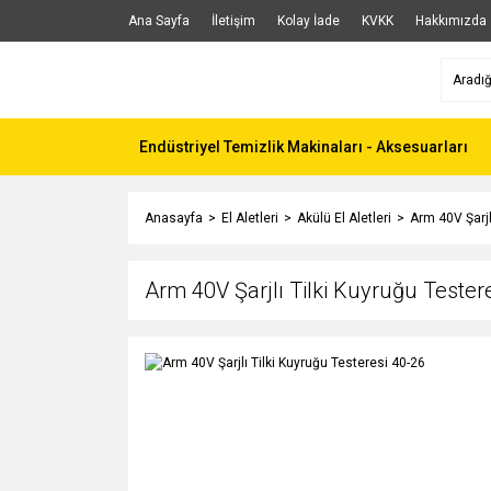
Ana Sayfa
İletişim
Kolay İade
KVKK
Hakkımızda
Endüstriyel Temizlik Makinaları - Aksesuarları
Anasayfa
El Aletleri
Akülü El Aletleri
Arm 40V Şarjl
Arm 40V Şarjlı Tilki Kuyruğu Tester