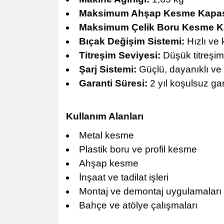
Maksimum Ahşap Kesme Kapasi
Maksimum Çelik Boru Kesme Ka
Bıçak Değişim Sistemi:
Hızlı ve 
Titreşim Seviyesi:
Düşük titreşim
Şarj Sistemi:
Güçlü, dayanıklı ve h
Garanti Süresi:
2 yıl koşulsuz gar
Kullanım Alanları
Metal kesme
Plastik boru ve profil kesme
Ahşap kesme
İnşaat ve tadilat işleri
Montaj ve demontaj uygulamaları
Bahçe ve atölye çalışmaları