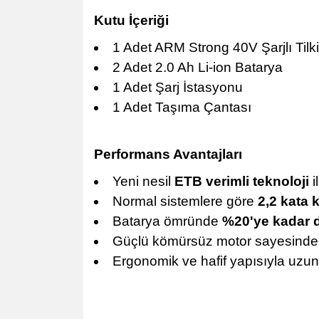
Kutu İçeriği
1 Adet ARM Strong 40V Şarjlı Tilk
2 Adet 2.0 Ah Li-ion Batarya
1 Adet Şarj İstasyonu
1 Adet Taşıma Çantası
Performans Avantajları
Yeni nesil
ETB verimli teknoloji
i
Normal sistemlere göre
2,2 kata 
Batarya ömründe
%20'ye kadar d
Güçlü kömürsüz motor sayesinde
Ergonomik ve hafif yapısıyla uzun 
Arm 40V Şarjlı Tilki Kuyruğu Testeresi 40-26Arm 40V Şarjlı Tilki
26Arm 40V Şarjlı Tilki Kuyruğu Testeresi 40-26Arm 40V Şarjlı Ti