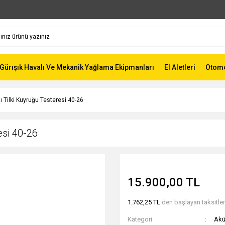
Gürışık Havalı Ve Mekanik Yağlama Ekipmanları
El Aletleri
Otomot
ı Tilki Kuyruğu Testeresi 40-26
esi 40-26
15.900,00 TL
1.762,25 TL
den başlayan taksitler
Kategori
Akül