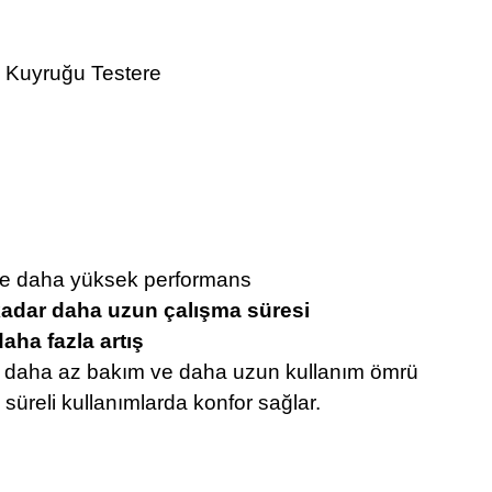
i Kuyruğu Testere
le daha yüksek performans
kadar daha uzun çalışma süresi
aha fazla artış
 daha az bakım ve daha uzun kullanım ömrü
süreli kullanımlarda konfor sağlar.
 Kuyruğu Testeresi 40-26Arm 40V Şarjlı Tilki Kuyruğu Testeresi 40-26Arm 40V Şarjlı Tilki Ku
lki Kuyruğu Testeresi 40-26Arm 40V Şarjlı Tilki Kuyruğu Testeresi 40-26Arm 40V Şarjlı Tilki