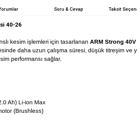
Yorumlar
Soru & Cevap
Taksit Seçen
esi 40-26
slı kesim işlemleri için tasarlanan
ARM Strong 40V Ş
esinde daha uzun çalışma süresi, düşük titreşim ve 
kesim performansı sağlar.
.0 Ah) Li-ion Max
otor (Brushless)