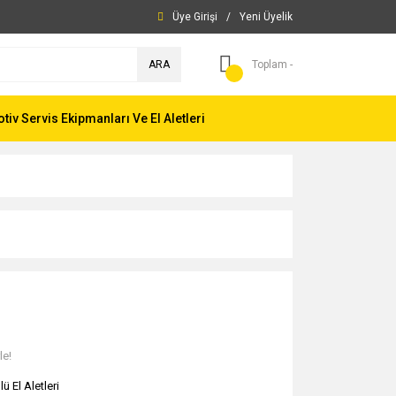
Üye Girişi
/
Yeni Üyelik
ARA
Toplam -
iv Servis Ekipmanları Ve El Aletleri
le!
ü El Aletleri