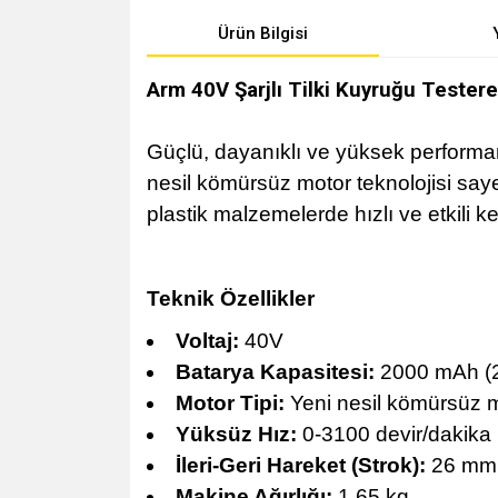
Ürün Bilgisi
Arm 40V Şarjlı Tilki Kuyruğu Tester
Güçlü, dayanıklı ve yüksek performan
nesil kömürsüz motor teknolojisi say
plastik malzemelerde hızlı ve etkili 
Teknik Özellikler
Voltaj:
40V
Batarya Kapasitesi:
2000 mAh (2
Motor Tipi:
Yeni nesil kömürsüz m
Yüksüz Hız:
0-3100 devir/dakika
İleri-Geri Hareket (Strok):
26 mm
Makine Ağırlığı:
1,65 kg