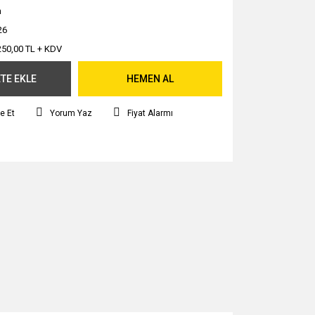
m
26
250,00 TL + KDV
TE EKLE
HEMEN AL
e Et
Yorum Yaz
Fiyat Alarmı