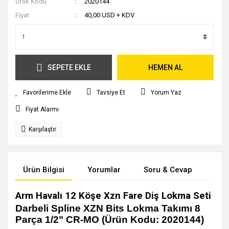
Stok Kodu
2020144
Fiyat
40,00 USD + KDV
SEPETE EKLE
HEMEN AL
Tavsiye Et
Yorum Yaz
Fiyat Alarmı
Karşılaştır
Ürün Bilgisi
Yorumlar
Soru & Cevap
Tak
Arm Havalı 12 Köşe Xzn Fare Diş Lokma Seti
Darbeli Spline XZN Bits Lokma Takımı 8
Parça 1/2" CR-MO (Ürün Kodu: 2020144)