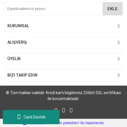
Ürün bilgilerinde hatalar bulunuyor.
EKLE
Ürün fiyatı diğer sitelerden daha pahalı.
Bu ürüne benzer farklı alternatifler olmalı.
KURUMSAL
ALIŞVERİŞ
Gönder
ÜYELİK
BİZİ TAKİP EDİN
© Tüm hakları saklıdır. Kredi kartı bilgileriniz 256bit SSL sertifikası
ile korunmaktadır.
Canlı Destek
ile
ideasoft
e-