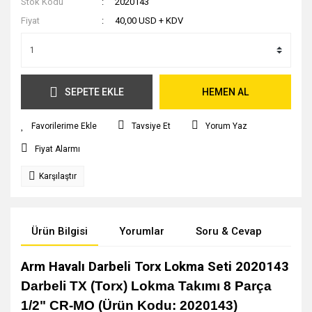
Stok Kodu
2020143
Fiyat
40,00 USD + KDV
SEPETE EKLE
HEMEN AL
Tavsiye Et
Yorum Yaz
Fiyat Alarmı
Karşılaştır
Ürün Bilgisi
Yorumlar
Soru & Cevap
Tak
Arm Havalı Darbeli Torx Lokma Seti 2020143
Darbeli TX (Torx) Lokma Takımı 8 Parça
1/2" CR-MO (Ürün Kodu: 2020143)