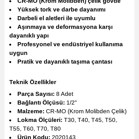
CR-MO (Krom Molibden) çelik gövde
Yüksek tork ve darbe dayanımı
Darbeli el aletleri ile uyumlu
Aşınmaya ve deformasyona karşı
dayanıklı yapı
Profesyonel ve endüstriyel kullanıma
uygun
Pratik ve dayanıklı taşıma çantası
Teknik Özellikler
Parça Sayısı:
8 Adet
Bağlantı Ölçüsü:
1/2"
Malzeme:
CR-MO (Krom Molibden Çelik)
Lokma Ölçüleri:
T30, T40, T45, T50,
T55, T60, T70, T80
Ürün Kodu:
2020143