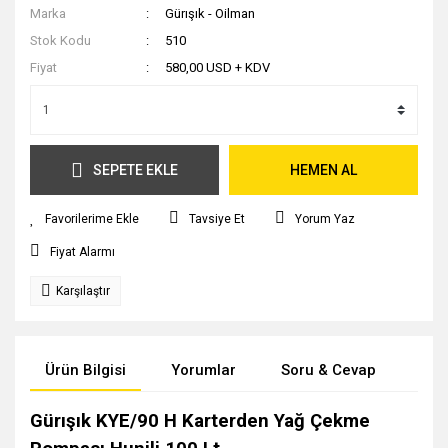
Marka
Gürışık - Oilman
Stok Kodu
510
Fiyat
580,00 USD + KDV
SEPETE EKLE
HEMEN AL
Tavsiye Et
Yorum Yaz
Fiyat Alarmı
Karşılaştır
Ürün Bilgisi
Yorumlar
Soru & Cevap
Tak
Gürışık KYE/90 H Karterden Yağ Çekme