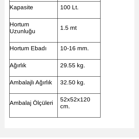
Kapasite
100 Lt.
Hortum
1.5 mt
Uzunluğu
Hortum Ebadı
10-16 mm.
Ağırlık
29.55 kg.
Ambalajlı Ağırlık
32.50 kg.
52x52x120
Ambalaj Ölçüleri
cm.
Bu ürünün fiyat bilgisi, resim, ürün açıklamalarında ve diğer
konularda yetersiz gördüğünüz noktaları öneri formunu