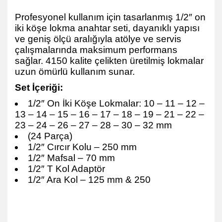
Profesyonel kullanım için tasarlanmış 1/2″ on
iki köşe lokma anahtar seti, dayanıklı yapısı
ve geniş ölçü aralığıyla atölye ve servis
çalışmalarında maksimum performans
sağlar. 4150 kalite çelikten üretilmiş lokmalar
uzun ömürlü kullanım sunar.
Set İçeriği:
1/2″ On İki Köşe Lokmalar: 10 – 11 – 12 –
13 – 14 – 15 – 16 – 17 – 18 – 19 – 21 – 22 –
23 – 24 – 26 – 27 – 28 – 30 – 32 mm
(24 Parça)
1/2″ Cırcır Kolu – 250 mm
1/2″ Mafsal – 70 mm
1/2″ T Kol Adaptör
1/2″ Ara Kol – 125 mm & 250
İzeltaş On İki Köşe Lokma Anahtar Takımı (Yıldız) 1114006024İzeltaş On İki
Köşe Lokma Anahtar Takımı (Yıldız) 1114006024İzeltaş On İki Köşe Lokma
Anahtar Takımı (Yıldız) 1114006024İzeltaş On İki Köşe Lokma Anahtar Takımı