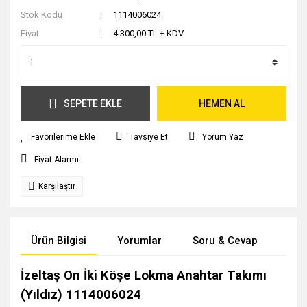
Stok Kodu
1114006024
Fiyat
4.300,00 TL + KDV
SEPETE EKLE
HEMEN AL
Tavsiye Et
Yorum Yaz
Fiyat Alarmı
Karşılaştır
Ürün Bilgisi
Yorumlar
Soru & Cevap
Tak
İzeltaş On İki Köşe Lokma Anahtar Takımı
(Yıldız) 1114006024