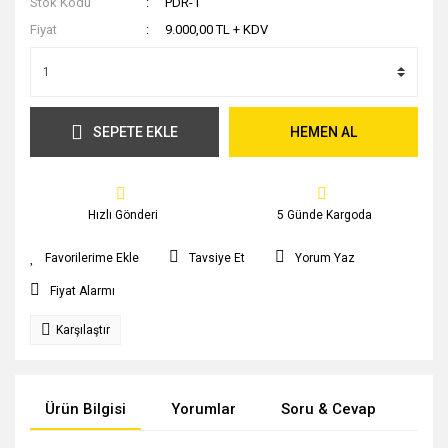
Stok Kodu
PDR-1
Fiyat
9.000,00 TL + KDV
SEPETE EKLE
HEMEN AL
Hızlı Gönderi
5 Günde Kargoda
Tavsiye Et
Yorum Yaz
Fiyat Alarmı
Karşılaştır
Ürün Bilgisi
Yorumlar
Soru & Cevap
Tak