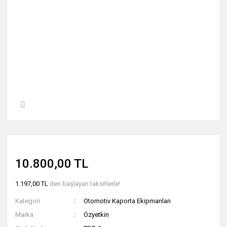
10.800,00 TL
1.197,00 TL
den başlayan taksitlerle!
Kategori
Otomotiv Kaporta Ekipmanları
Marka
Özyetkin