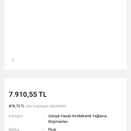
7.910,55 TL
876,75 TL
den başlayan taksitlerle!
Kategori
Gürışık Havalı Ve Mekanik Yağlama
Ekipmanları
Marka
Piusi