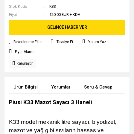
Stok Kodu
K33
Fiyat
120,00 EUR + KDV
GELİNCE HABER VER
Tavsiye Et
Yorum Yaz
Fiyat Alarmı
Karşılaştır
Ürün Bilgisi
Yorumlar
Soru & Cevap
Tak
Piusi K33 Mazot Sayacı 3 Haneli
K33 model mekanik litre sayacı, biyodizel,
mazot ve yağ gibi sıvıların hassas ve