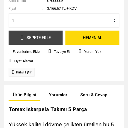
Stok Kodu
07000005
Fiyat
3.166,67 TL + KDV
SEPETE EKLE
HEMEN AL
Tavsiye Et
Yorum Yaz
Fiyat Alarmı
Karşılaştır
Ürün Bilgisi
Yorumlar
Soru & Cevap
Tak
Tomax Iskarpela Takımı 5 Parça
Yüksek kaliteli dövme çelikten üretilen bu 5