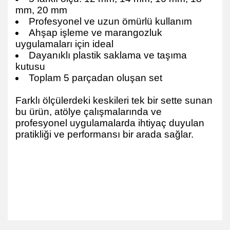
mm, 20 mm
Profesyonel ve uzun ömürlü kullanım
Ahşap işleme ve marangozluk
uygulamaları için ideal
Dayanıklı plastik saklama ve taşıma
kutusu
Toplam 5 parçadan oluşan set
Farklı ölçülerdeki keskileri tek bir sette sunan
bu ürün, atölye çalışmalarında ve
profesyonel uygulamalarda ihtiyaç duyulan
pratikliği ve performansı bir arada sağlar.
Tomax Iskarpela Takımı 5 ParçaTomax Iskarpela Takımı 5 Parça
Tomax
Iskarpela Takımı 5 ParçaTomax Iskarpela Takımı 5 ParçaTomax Iskarpela
Takımı 5 ParçaTomax Iskarpela Takımı 5 ParçaTomax Iskarpela Takımı 5
ParçaTomax Iskarpela Takımı 5 ParçaTomax Iskarpela Takımı 5 ParçaTomax
Iskarpela Takımı 5 ParçaTomax Iskarpela Takımı 5 ParçaTomax Iskarpela
Takımı 5 ParçaTomax Iskarpela Takımı 5 ParçaTomax Iskarpela Takımı 5
Parça
Bu ürünün fiyat bilgisi, resim, ürün açıklamalarında ve diğer