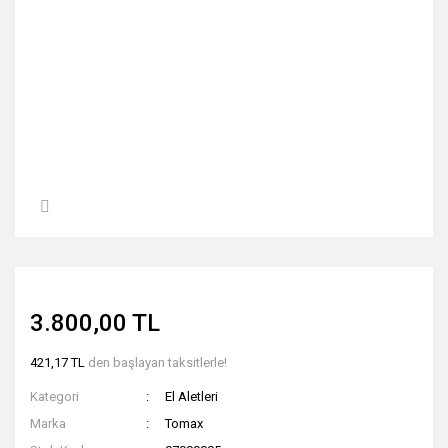
3.800,00 TL
421,17 TL
den başlayan taksitlerle!
Kategori
El Aletleri
Marka
Tomax