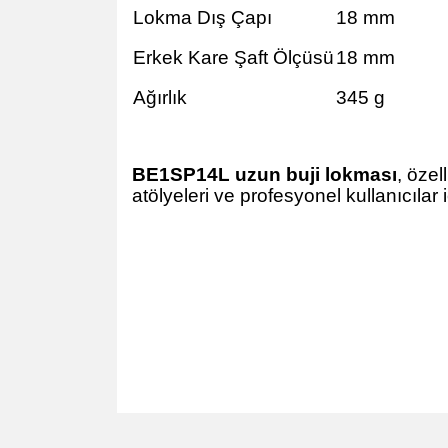
Lokma Dış Çapı
18 mm
Erkek Kare Şaft Ölçüsü
18 mm
Ağırlık
345 g
BE1SP14L uzun buji lokması
, özel
atölyeleri ve profesyonel kullanıcılar 
Bahco 14mm Uzun Buji Lokması 3/8 BE1SP14L
Bahco 14mm Uzun
Lokması 3/8 BE1SP14LBahco 14mm Uzun Buji Lokması 3/8 BE
14mm Uzun Buji Lokması 3/8 BE1SP14LBahco 14mm Uzun Buji 
BE1SP14LBahco 14mm Uzun Buji Lokması 3/8 BE1SP14LBahco 
Buji Lokması 3/8 BE1SP14LBahco 14mm Uzun Buji Lokması 3/
BE1SP14LBahco 14mm Uzun Buji Lokması 3/8 BE1SP14LBahco 
Buji Lokması 3/8 BE1SP14LBahco 14mm Uzun Buji Lokması 3/
BE1SP14LBahco 14mm Uzun Buji Lokması 3/8 BE1SP14L
Bu ürünün fiyat bilgisi, resim, ürün açıklamalarında v
Görüş ve önerileriniz için teşekkür ederiz.