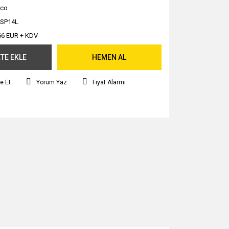
hco
SP14L
66 EUR + KDV
TE EKLE
HEMEN AL
e Et
Yorum Yaz
Fiyat Alarmı