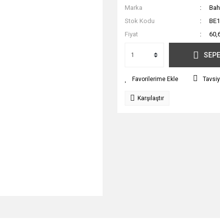
Marka
Ba
Stok Kodu
BE1
Fiyat
60,
SEPE
Tavsiy
Karşılaştır