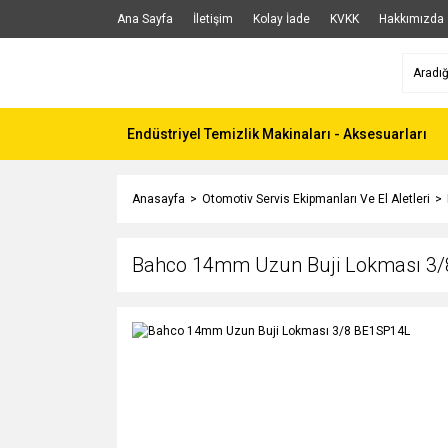
Ana Sayfa
İletişim
Kolay İade
KVKK
Hakkımızda
Endüstriyel Temizlik Makinaları - Aksesuarları
Anasayfa
Otomotiv Servis Ekipmanları Ve El Aletleri
Bahco 14mm Uzun Buji Lokması 3