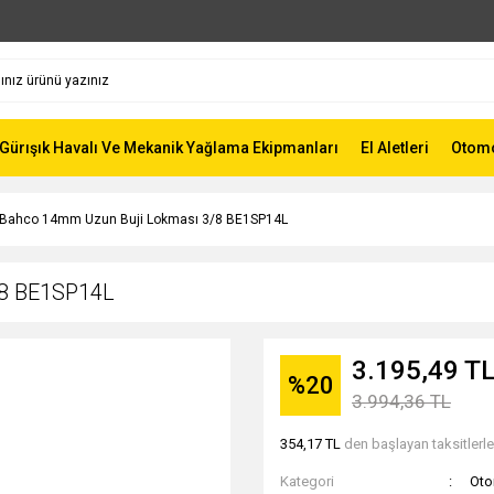
Gürışık Havalı Ve Mekanik Yağlama Ekipmanları
El Aletleri
Otomot
Bahco 14mm Uzun Buji Lokması 3/8 BE1SP14L
/8 BE1SP14L
3.195,49 T
%20
3.994,36 TL
354,17 TL
den başlayan taksitlerle
Kategori
Oto