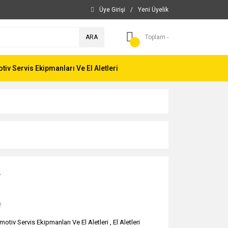
Üye Girişi
/
Yeni Üyelik
ARA
Toplam -
iv Servis Ekipmanları Ve El Aletleri
L
!
motiv Servis Ekipmanları Ve El Aletleri
,
El Aletleri