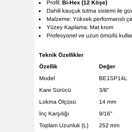
Profil:
Bi-Hex (12 Köşe)
Dahili kauçuk tutma sistemi ile gü
Malzeme: Yüksek performanslı çe
Yüzey Kaplama: Mat krom
Profesyonel ve uzun ömürlü kull
Teknik Özellikler
Özellik
Değer
Model
BE1SP14L
Kare Sürücü
3/8"
Lokma Ölçüsü
14 mm
İnç Karşılığı
9/16"
Toplam Uzunluk (L)
252 mm