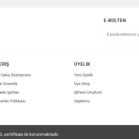
Bu ürüne ilk yorumu siz yapın!
Ürün hakkında henüz soru sorulmamış.
r.
Yorum Yaz
Soru Sor
E-BÜLTEN
ERİŞ
ÜYELİK
i Satış Sözleşmesi
Yeni Üyelik
ve Güvenlik
Üye Girişi
Gönder
İade Şartları
Şifremi Unuttum
eriler Politikası
Sepetiniz
SL sertifikası ile korunmaktadır.