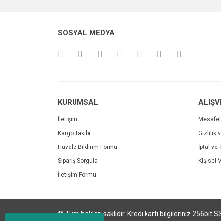
Ürün resmi kalitesiz, bozuk veya görüntülenemiyo
SOSYAL MEDYA
Ürün açıklamasında eksik bilgiler bulunuyor.
Ürün bilgilerinde hatalar bulunuyor.
Ürün fiyatı diğer sitelerden daha pahalı.
Bu ürüne benzer farklı alternatifler olmalı.
KURUMSAL
ALIŞV
İletişim
Mesafel
Kargo Takibi
Gizlilik 
Havale Bildirim Formu
İptal ve 
Sipariş Sorgula
Kişisel V
İletişim Formu
© Tüm hakları saklıdır. Kredi kartı bilgileriniz 256bit S