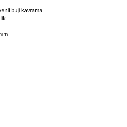
venli buji kavrama
lik
anım