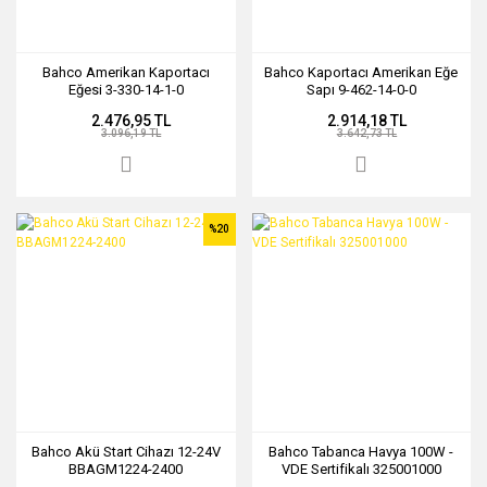
Bahco Amerikan Kaportacı
Bahco Kaportacı Amerikan Eğe
Eğesi 3-330-14-1-0
Sapı 9-462-14-0-0
2.476,95 TL
2.914,18 TL
3.096,19 TL
3.642,73 TL
%20
Bahco Akü Start Cihazı 12-24V
Bahco Tabanca Havya 100W -
BBAGM1224-2400
VDE Sertifikalı 325001000