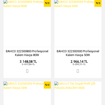
%10
%10
BAHCO 322500800 Profesyonel
BAHCO 322500500 Profesyonel
Kalem Havya 80W
Kalem Havya 50W
3.148,08 TL
2.966,14 TL
3.497,86 TL
3.295,71 TL
%10