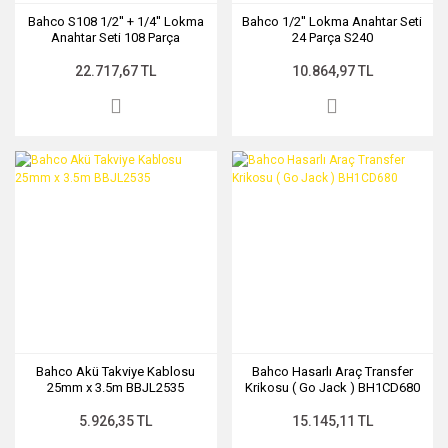
Bahco S108 1/2'' + 1/4'' Lokma
Bahco 1/2'' Lokma Anahtar Seti
Anahtar Seti 108 Parça
24 Parça S240
22.717,67 TL
10.864,97 TL
Bahco Akü Takviye Kablosu
Bahco Hasarlı Araç Transfer
25mm x 3.5m BBJL2535
Krikosu ( Go Jack ) BH1CD680
5.926,35 TL
15.145,11 TL