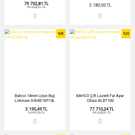
79.702,81 TL
3.180,00 TL
99.628,51 TL
%20
%22
Bahco 14mm Uzun Buji
BAHCO Çift Lazerli Far Ayar
Lokması 3/8 BE1SP14L
Cihazı BLBT100
3.195,49 TL
77.710,24 TL
3.994,36 TL
99.628,51 TL