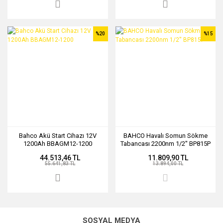
%20
%15
Bahco Akü Start Cihazı 12V
BAHCO Havalı Somun Sökme
1200Ah BBAGM12-1200
Tabancası 2200nm 1/2'' BP815P
44.513,46 TL
11.809,90 TL
55.641,83 TL
13.894,00 TL
SOSYAL MEDYA